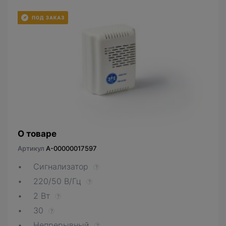
О товаре
Артикул
A-00000017597
Сигнализатор
?
220/50 В/Гц
?
2 Вт
?
30
?
Непрерывный
?