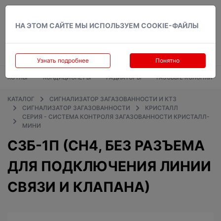
Вход
НА ЭТОМ САЙТЕ МЫ ИСПОЛЬЗУЕМ COOKIE-ФАЙЛЫ
Узнать подробнее
Понятно
КОТЛЫ
КОНДИЦИОНЕРЫ
РАДИАТОРЫ
ГАЗОВЫЕ КОЛОНКИ
КАТАЛОГ
СИГНАЛИЗАТОР ЗАГАЗОВАННОСТИ И КТЗ
СИГНАЛИЗАТОР ЗАГАЗОВАННОСТИ
КРИСТАЛЛ
СЕРИЯ - СИСТЕМА КОНТРОЛЯ ЗАГАЗОВАННОСТИ КРИСТАЛЛ-
МИНИ
СЗБ-1П (CH4, БЕЗ РАЗЪЕМА
ДЛЯ ПОДКЛЮЧЕНИЯ ЛИНИИ
СВЯЗИ И КЛАПАНА)