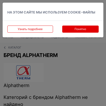
Вход
НА ЭТОМ САЙТЕ МЫ ИСПОЛЬЗУЕМ COOKIE-ФАЙЛЫ
Узнать подробнее
Понятно
КОТЛЫ
КОНДИЦИОНЕРЫ
РАДИАТОРЫ
ГАЗОВЫЕ КОЛОНКИ
КАТАЛОГ
БРЕНД ALPHATHERM
Alphatherm
Категорий с брендом Alphatherm не
найдено