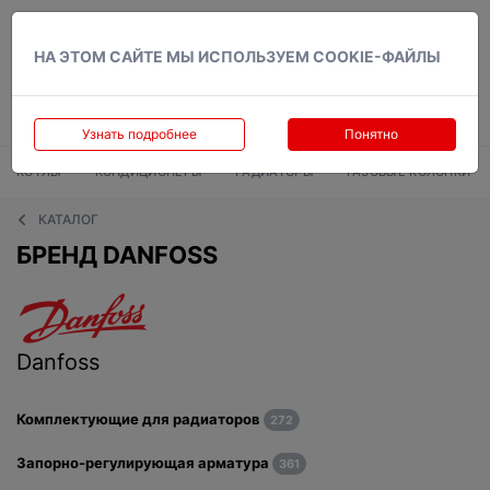
Вход
НА ЭТОМ САЙТЕ МЫ ИСПОЛЬЗУЕМ COOKIE-ФАЙЛЫ
Узнать подробнее
Понятно
КОТЛЫ
КОНДИЦИОНЕРЫ
РАДИАТОРЫ
ГАЗОВЫЕ КОЛОНКИ
КАТАЛОГ
БРЕНД DANFOSS
Danfoss
Комплектующие для радиаторов
272
Запорно-регулирующая арматура
361