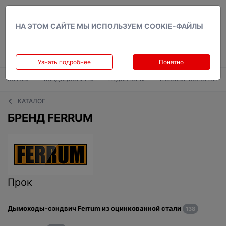
Вход
НА ЭТОМ САЙТЕ МЫ ИСПОЛЬЗУЕМ COOKIE-ФАЙЛЫ
Узнать подробнее
Понятно
КОТЛЫ
КОНДИЦИОНЕРЫ
РАДИАТОРЫ
ГАЗОВЫЕ КОЛОНКИ
КАТАЛОГ
БРЕНД FERRUM
Прок
Дымоходы-сэндвич Ferrum из оцинкованной стали
138