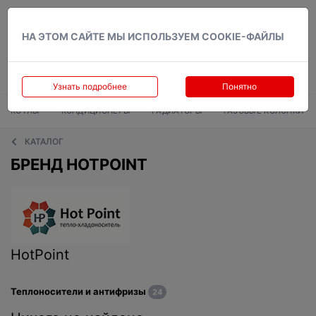
Вход
НА ЭТОМ САЙТЕ МЫ ИСПОЛЬЗУЕМ COOKIE-ФАЙЛЫ
Узнать подробнее
Понятно
КОТЛЫ
КОНДИЦИОНЕРЫ
РАДИАТОРЫ
ГАЗОВЫЕ КОЛОНКИ
КАТАЛОГ
БРЕНД HOTPOINT
HotPoint
Теплоносители и антифризы
24