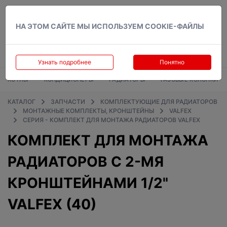
Вход
НА ЭТОМ САЙТЕ МЫ ИСПОЛЬЗУЕМ COOKIE-ФАЙЛЫ
Узнать подробнее
Понятно
КОТЛЫ
КОНДИЦИОНЕРЫ
РАДИАТОРЫ
ГАЗОВЫЕ КОЛОНКИ
КАТАЛОГ
ЗАПЧАСТИ
КОМПЛЕКТУЮЩИЕ ДЛЯ РАДИАТОРОВ
МОНТАЖНЫЕ КОМПЛЕКТЫ, КРОНШТЕЙНЫ
VALFEX
СЕРИЯ - КОМПЛЕКТ ДЛЯ МОНТАЖА РАДИАТОРОВ VALFEX
КОМПЛЕКТ ДЛЯ МОНТАЖА
РАДИАТОРОВ С 2-МЯ
КРОНШТЕЙНАМИ 1/2"
VALFEX (40)