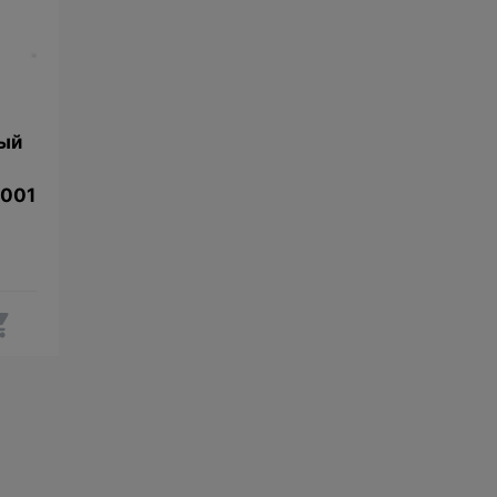
ый
001